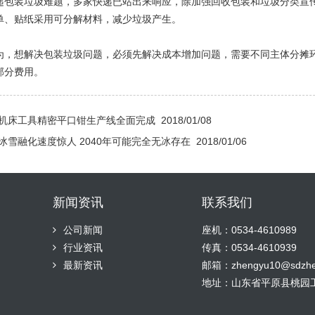
装垃圾难题，多家快递已站出来响应，除加强回收包装和垃圾分类宣传
单、贴纸采用可分解材料，减少垃圾产生。
想解决包装垃圾问题，必须先解决成本增加问题，需要不同主体分摊环
部分费用。
机床工具精密平口钳生产线全面完成
2018/01/08
冰雪融化速度惊人 2040年可能完全无冰存在
2018/01/06
新闻资讯
联系我们
公司新闻
座机：0534-4610989
行业资讯
传真：0534-4610939
最新资讯
邮箱：zhengyu10@sdzhe
地址：山东省平原县桃园