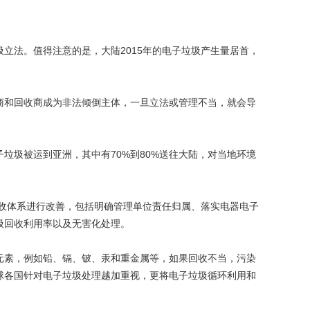
法。值得注意的是，大陆2015年的电子垃圾产生量居首，
和回收商成为非法倾倒主体，一旦立法或管理不当，就会导
垃圾被运到亚洲，其中有70%到80%送往大陆，对当地环境
收体系进行改善，包括明确管理单位责任归属、落实电器电子
圾回收利用率以及无害化处理。
素，例如铅、镉、铍、汞和重金属等，如果回收不当，污染
球各国针对电子垃圾处理越加重视，更将电子垃圾循环利用和