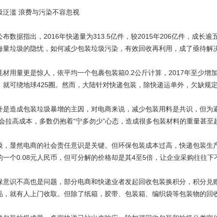
滥 浪费与污染不容忽视
据指出，2016年快递量为313.5亿件，较2015年206亿件，成
海量垃圾的隐忧，如何减少包装垃圾污染，有效回收再利用，成了亟待解
量更是惊人，依平均一个包裹包装箱0.2公斤计算，2017年至少增加62
，就可绕地球425圈。然而，大陆针对快递包装，除快递运单外，欠缺规
造成包装垃圾暴增的主因，对电商来说，减少包装用料是共识，但为避
护会拉高成本，多数仍抱着“宁多勿少”心态，造成很多包装材料的重量甚至
显然电商的社会责任意识是关键。但环保包装成本过高，快递包装生产
一个0.08元人民币，但可分解的价格却是其4至5倍，让企业采购往往下
识不高也是问题，部分电商和快递业者发起回收包装换积分，积分兑赠品
品，就有人上门收取。但除了纸箱，胶带、包装箱、编织袋等包装物的回