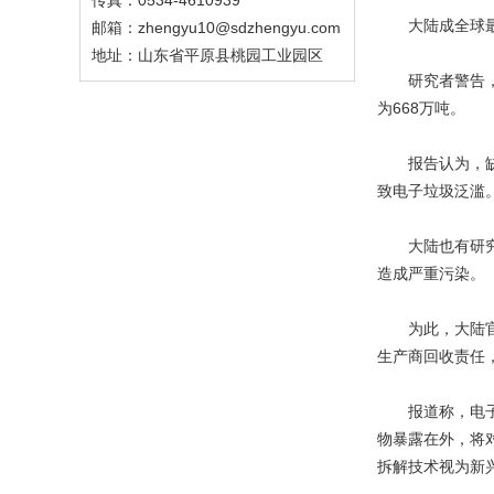
传真：0534-4610939
大陆成全球最
邮箱：zhengyu10@sdzhengyu.com
地址：山东省平原县桃园工业园区
研究者警告，多
为668万吨。
报告认为，缺乏
致电子垃圾泛滥
大陆也有研究数
造成严重污染。
为此，大陆官方
生产商回收责任
报道称，电子垃
物暴露在外，将
拆解技术视为新